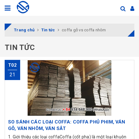
Trang chủ
Tin tức
coffa gỗ vs coffa nhôm
TIN TỨC
T02
21
SO SÁNH CÁC LOẠI COFFA: COFFA PHỦ PHIM, VÁN
GỖ, VÁN NHÔM, VÁN SẮT
1. Giới thiệu các loại coffaCoffa (cốt pha) là một loại khuôn