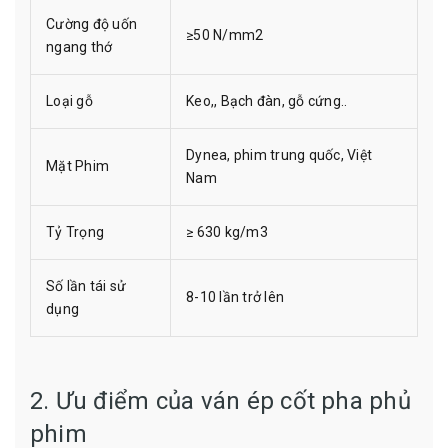
Cường độ uốn
≥50 N/mm2
ngang thớ
Loại gỗ
Keo,, Bạch đàn, gỗ cứng..
Dynea, phim trung quốc, Việt
Mặt Phim
Nam
Tỷ Trọng
≥ 630 kg/m3
Số lần tái sử
8-10 lần trở lên
dụng
2. Ưu điểm của ván ép cốt pha phủ
phim