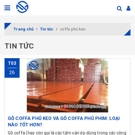
Trang chủ
Tin tức
coffa phủ keo
TIN TỨC
T03
26
GỖ COFFA PHỦ KEO VÀ GỖ COFFA PHỦ PHIM: LOẠI
NÀO TỐT HƠN?
Gỗ coffa (hay còn gọi là các tấm ván ép dùng trong các công