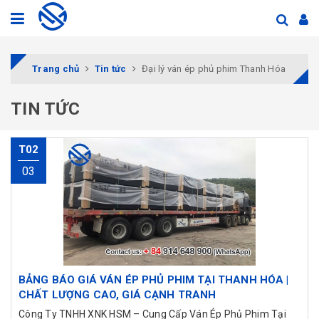
Trang chủ
Tin tức
Đại lý ván ép phủ phim Thanh Hóa
TIN TỨC
T02
03
BẢNG BÁO GIÁ VÁN ÉP PHỦ PHIM TẠI THANH HÓA |
CHẤT LƯỢNG CAO, GIÁ CẠNH TRANH
Công Ty TNHH XNK HSM – Cung Cấp Ván Ép Phủ Phim Tại