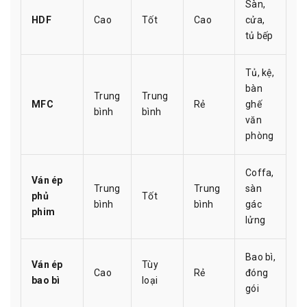
Sàn,
HDF
Cao
Tốt
Cao
cửa,
tủ bếp
Tủ, kệ,
bàn
Trung
Trung
MFC
Rẻ
ghế
bình
bình
văn
phòng
Coffa,
Ván ép
Trung
Trung
sàn
phủ
Tốt
bình
bình
gác
phim
lửng
Bao bì,
Ván ép
Tùy
Cao
Rẻ
đóng
bao bì
loại
gói