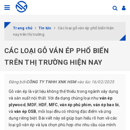
Trang chủ
Tin tức
Các loại gỗ ván ép phổ biến hiện
nay trên thị trường
CÁC LOẠI GỖ VÁN ÉP PHỔ BIẾN
TRÊN THỊ TRƯỜNG HIỆN NAY
Đăng bởi
CÔNG TY TNHH XNK HSM
vào lúc 16/02/2025
Gỗ ván ép là vật liệu không thể thiếu trong ngành xây dựng
và sản xuất nội thất. Với đa dạng chủng loại như
ván ép
plywood
,
MDF
,
HDF
,
MFC
,
ván ép phủ phim
,
ván ép bao bì
,
và
ván ép OSB
, mỗi loại đều có những đặc điểm và ứng
dụng riêng biệt. Bài viết này sẽ giúp bạn hiểu rõ hơn về các
loại gỗ ván ép và lựa chọn phù hợp cho nhu cầu của mình.