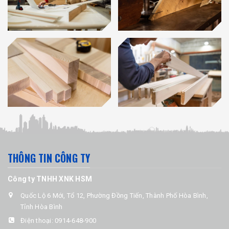
THÔNG TIN CÔNG TY
Công ty TNHH XNK HSM
Quốc Lộ 6 Mới, Tổ 12, Phường Đồng Tiến, Thành Phố Hòa Bình,
Tỉnh Hòa Bình
Điện thoại:
0914-648-900