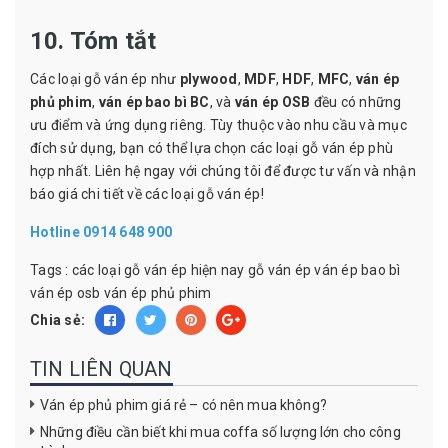
10. Tóm tắt
Các loại gỗ ván ép như
plywood
,
MDF
,
HDF
,
MFC
,
ván ép
phủ phim
,
ván ép bao bì BC
, và
ván ép OSB
đều có những
ưu điểm và ứng dụng riêng. Tùy thuộc vào nhu cầu và mục
đích sử dụng, bạn có thể lựa chọn các loại gỗ ván ép phù
hợp nhất. Liên hệ ngay với chúng tôi để được tư vấn và nhận
báo giá chi tiết về các loại gỗ ván ép!
Hotline 0914 648 900
Tags :
các loại gỗ ván ép hiện nay
gỗ ván ép
ván ép bao bì
ván ép osb
ván ép phủ phim
Chia sẻ:
TIN LIÊN QUAN
Ván ép phủ phim giá rẻ – có nên mua không?
Những điều cần biết khi mua coffa số lượng lớn cho công