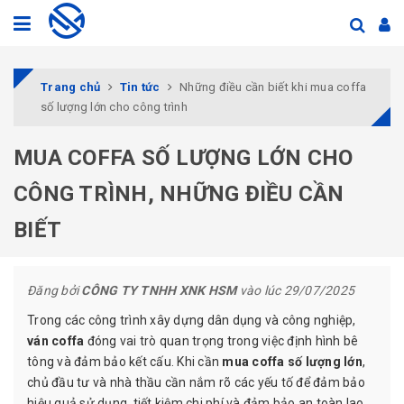
Trang chủ
Tin tức
Những điều cần biết khi mua coffa
số lượng lớn cho công trình
MUA COFFA SỐ LƯỢNG LỚN CHO
CÔNG TRÌNH, NHỮNG ĐIỀU CẦN
BIẾT
Đăng bởi
CÔNG TY TNHH XNK HSM
vào lúc 29/07/2025
Trong các công trình xây dựng dân dụng và công nghiệp,
ván coffa
đóng vai trò quan trọng trong việc định hình bê
tông và đảm bảo kết cấu. Khi cần
mua coffa số lượng lớn
,
chủ đầu tư và nhà thầu cần nắm rõ các yếu tố để đảm bảo
hiệu quả sử dụng, tiết kiệm chi phí và đảm bảo an toàn lao