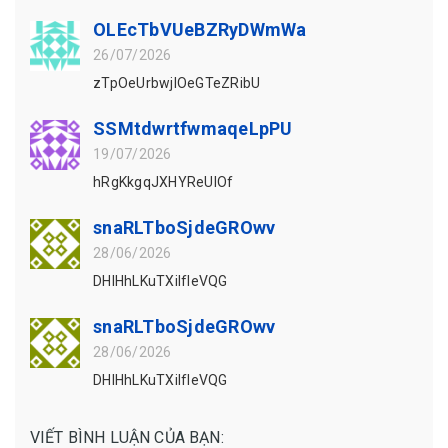
OLEcTbVUeBZRyDWmWa
26/07/2026
zTpOeUrbwjlOeGTeZRibU
SSMtdwrtfwmaqeLpPU
19/07/2026
hRgKkgqJXHYReUIOf
snaRLTboSjdeGROwv
28/06/2026
DHlHhLKuTXiIfIeVQG
snaRLTboSjdeGROwv
28/06/2026
DHlHhLKuTXiIfIeVQG
VIẾT BÌNH LUẬN CỦA BẠN: