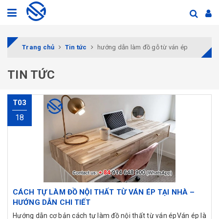
Trang chủ
Tin tức
hướng dẫn làm đồ gỗ từ ván ép
TIN TỨC
T03
18
CÁCH TỰ LÀM ĐỒ NỘI THẤT TỪ VÁN ÉP TẠI NHÀ –
HƯỚNG DẪN CHI TIẾT
Hướng dẫn cơ bản cách tự làm đồ nội thất từ ván épVán ép là