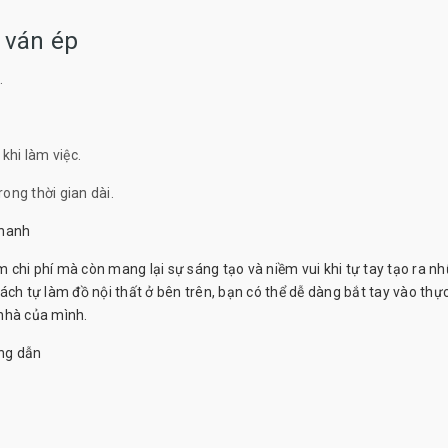
ừ ván ép
.
khi làm việc.
rong thời gian dài.
thanh
ệm chi phí mà còn mang lại sự sáng tạo và niềm vui khi tự tay tạo ra n
ch tự làm đồ nội thất ở bên trên, bạn có thể dễ dàng bắt tay vào thực
nhà của mình.
ng dẫn