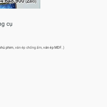
ng cụ
phủ phim
, ván ép chống ẩm,
ván ép MDF
…)