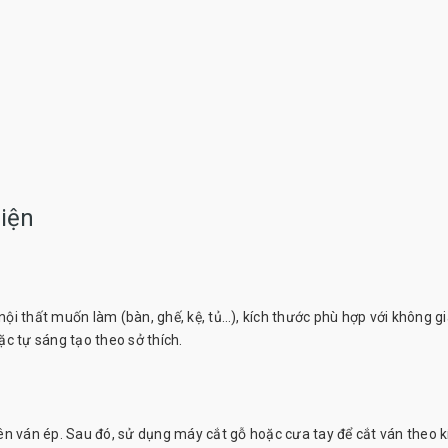
iện
 nội thất muốn làm (bàn, ghế, kệ, tủ…), kích thước phù hợp với không g
c tự sáng tạo theo sở thích.
ên ván ép. Sau đó, sử dụng máy cắt gỗ hoặc cưa tay để cắt ván theo k