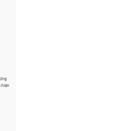
hững
 hiện