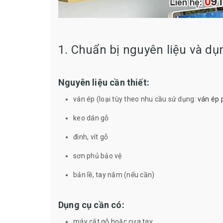
1. Chuẩn bị nguyên liệu và dụ
Nguyên liệu cần thiết:
ván ép (loại tùy theo nhu cầu sử dụng:
ván ép 
keo dán gỗ
đinh, vít gỗ
sơn phủ bảo vệ
bản lề, tay nắm (nếu cần)
Dụng cụ cần có:
máy cắt gỗ hoặc cưa tay