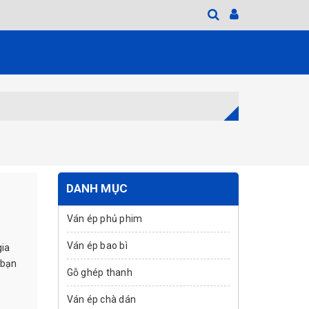
DANH MỤC
Ván ép phủ phim
Ván ép bao bì
gia
 bạn
Gỗ ghép thanh
Ván ép chà dán