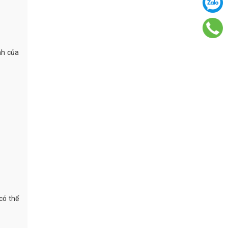
nh của
có thể