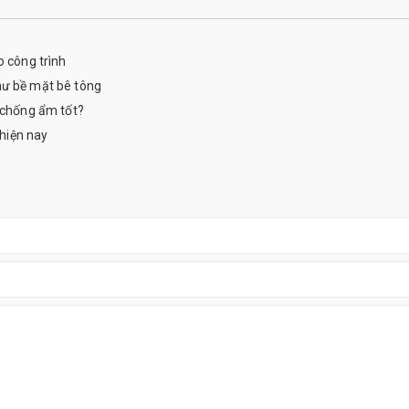
o công trình
hư bề mặt bê tông
o chống ẩm tốt?
 hiện nay