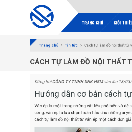
TRANG CHỦ
GIỚI THIỆ
Trang chủ
Tin tức
Cách tự làm đồ nội thất từ 
CÁCH TỰ LÀM ĐỒ NỘI THẤT T
Đăng bởi
CÔNG TY TNHH XNK HSM
vào lúc 18/03
Hướng dẫn cơ bản cách tự 
Ván ép là một trong những vật liệu phổ biến và dễ sử
công, ván ép là lựa chọn hoàn hảo cho những ai yêu 
cách tự làm đồ nội thất từ ván ép một cách đơn giả