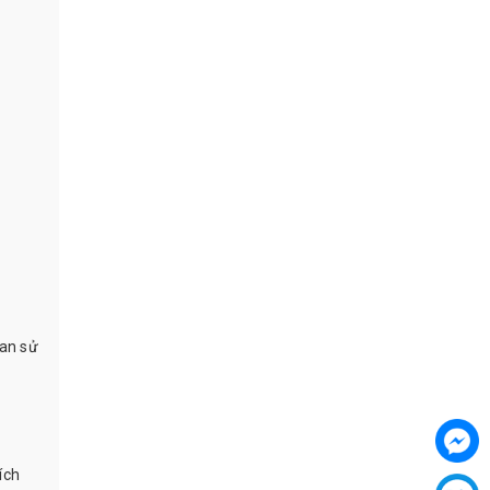
ian sử
ích