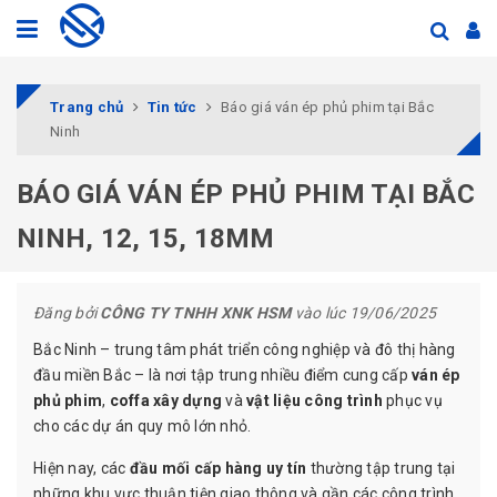
Trang chủ
Tin tức
Báo giá ván ép phủ phim tại Bắc
Ninh
BÁO GIÁ VÁN ÉP PHỦ PHIM TẠI BẮC
NINH, 12, 15, 18MM
Đăng bởi
CÔNG TY TNHH XNK HSM
vào lúc 19/06/2025
Bắc Ninh – trung tâm phát triển công nghiệp và đô thị hàng
đầu miền Bắc – là nơi tập trung nhiều điểm cung cấp
ván ép
phủ phim
,
coffa xây dựng
và
vật liệu công trình
phục vụ
cho các dự án quy mô lớn nhỏ.
Hiện nay, các
đầu mối cấp hàng uy tín
thường tập trung tại
những khu vực thuận tiện giao thông và gần các công trình