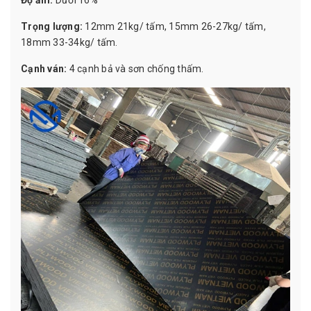
Độ ẩm:
Dưới 16%
Trọng lượng:
12mm 21kg/ tấm, 15mm 26-27kg/ tấm,
18mm 33-34kg/ tấm.
Cạnh ván:
4 cạnh bả và sơn chống thấm.