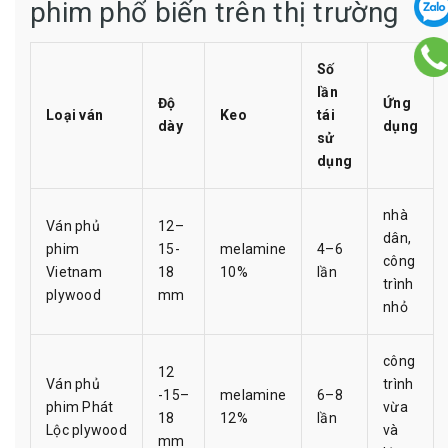
phim phổ biến trên thị trường
Số
lần
Độ
Ứng
Loại ván
Keo
tái
dày
dụng
sử
dụng
nhà
Ván phủ
12–
dân,
phim
15-
melamine
4–6
công
Vietnam
18
10%
lần
trình
plywood
mm
nhỏ
công
12
Ván phủ
trình
-15–
melamine
6–8
phim Phát
vừa
18
12%
lần
Lộc plywood
và
mm