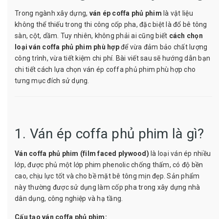
Trong ngành xây dựng,
ván ép coffa phủ phim
là vật liệu
không thể thiếu trong thi công cốp pha, đặc biệt là đổ bê tông
sàn, cột, dầm. Tuy nhiên, không phải ai cũng biết
cách chọn
loại ván coffa phủ phim phù hợp
để vừa đảm bảo chất lượng
công trình, vừa tiết kiệm chi phí. Bài viết sau sẽ hướng dẫn bạn
chi tiết cách lựa chọn ván ép coffa phủ phim phù hợp cho
tưng mục đích sử dụng.
1. Ván ép coffa phủ phim là gì?
Ván coffa phủ phim (film faced plywood)
là loại ván ép nhiều
lớp, được phủ một lớp phim phenolic chống thấm, có độ bền
cao, chịu lực tốt và cho bề mặt bê tông mịn đẹp. Sản phẩm
này thường được sử dụng làm cốp pha trong xây dựng nhà
dân dụng, công nghiệp và hạ tầng.
Cấu tạo ván coffa phủ phim: