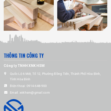
THÔNG TIN CÔNG TY
Công ty TNHH XNK HSM
Quốc Lộ 6 Mới, Tổ 12, Phường Đồng Tiến, Thành Phố Hòa Bình,
Tỉnh Hòa Bình
Điện thoại:
0914-648-900
Email:
xnkhsm@gmail.com