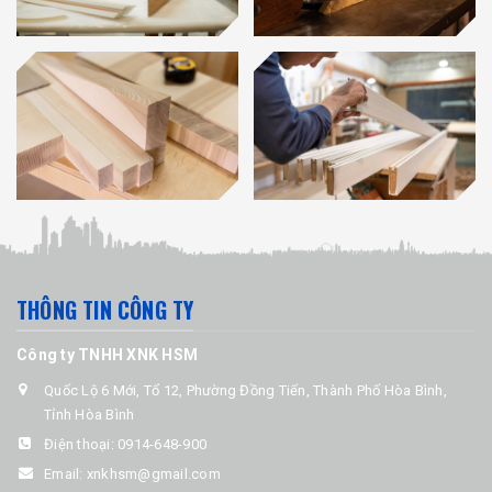
THÔNG TIN CÔNG TY
Công ty TNHH XNK HSM
Quốc Lộ 6 Mới, Tổ 12, Phường Đồng Tiến, Thành Phố Hòa Bình,
Tỉnh Hòa Bình
Điện thoại:
0914-648-900
Email:
xnkhsm@gmail.com