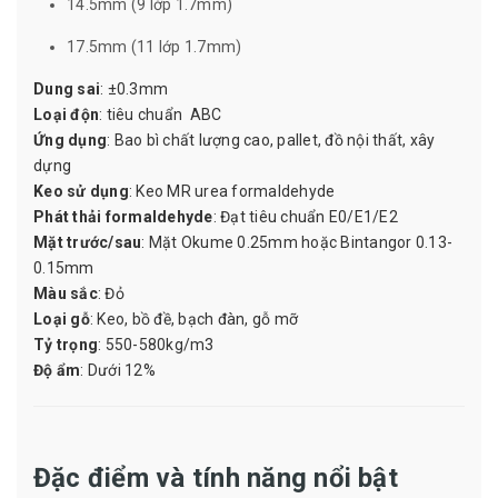
14.5mm (9 lớp 1.7mm)
17.5mm (11 lớp 1.7mm)
Dung sai
: ±0.3mm
Loại độn
: tiêu chuẩn ABC
Ứng dụng
: Bao bì chất lượng cao, pallet, đồ nội thất, xây
dựng
Keo sử dụng
: Keo MR urea formaldehyde
Phát thải formaldehyde
: Đạt tiêu chuẩn E0/E1/E2
Mặt trước/sau
: Mặt Okume 0.25mm hoặc Bintangor 0.13-
0.15mm
Màu sắc
: Đỏ
Loại gỗ
: Keo, bồ đề, bạch đàn, gỗ mỡ
Tỷ trọng
: 550-580kg/m3
Độ ẩm
: Dưới 12%
Đặc điểm và tính năng nổi bật