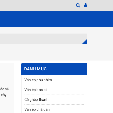
DANH MỤC
Ván ép phủ phim
hác sẽ
Ván ép bao bì
 xây
Gỗ ghép thanh
Ván ép chà dán