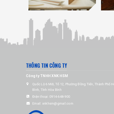
THÔNG TIN CÔNG TY
Công ty TNHH XNK HSM
Quốc Lộ 6 Mới, Tổ 12, Phường Đồng Tiến, Thành Phố 
Bình, Tỉnh Hòa Bình
Điện thoại:
0914-648-900
Email:
xnkhsm@gmail.com