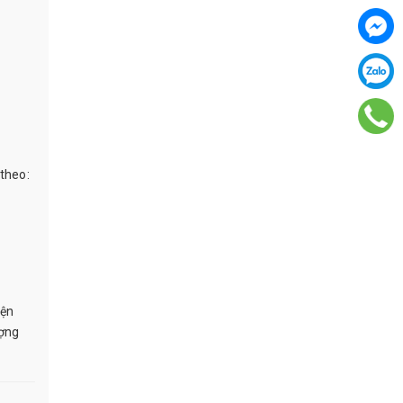
 theo:
iện
ượng