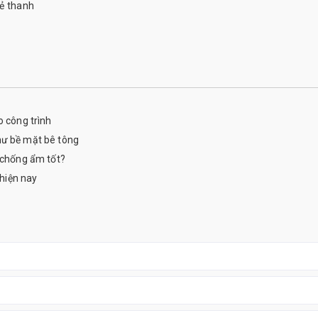
xẻ thanh
o công trình
hư bề mặt bê tông
o chống ẩm tốt?
 hiện nay