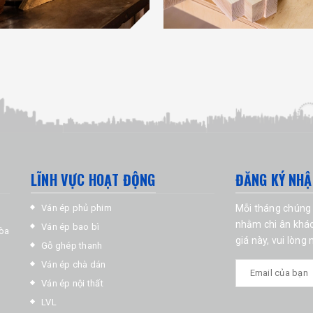
LĨNH VỰC HOẠT ĐỘNG
ĐĂNG KÝ NHẬ
Ván ép phủ phim
Mỗi tháng chúng 
nhằm chi ân khác
Ván ép bao bì
Hòa
giá này, vui lòng
Gỗ ghép thanh
Ván ép chà dán
Ván ép nội thất
LVL