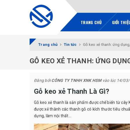
TRANG CHỦ
GIỚI THIỆ
Trang chủ
Tin tức
Gỗ keo xẻ thanh: ứng dụng
GỖ KEO XẺ THANH: ỨNG DỤN
Đăng bởi
CÔNG TY TNHH XNK HSM
vào lúc 14/03
Gỗ keo xẻ Thanh Là Gì?
Gỗ keo xẻ thanh là sản phẩm được chế biến từ cây K
được xẻ thành các thanh gỗ có kích thước tiêu chu
dựng
, làm nội thất...