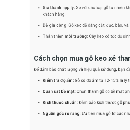
Giá thành hợp lý:
So với các loại gỗ tự nhiên k
khách hàng.
Dễ gia công:
Gỗ keo dễ dàng cắt, đục, bào, và s
Thân thiện môi trường:
Cây keo có tốc độ sinh
Cách chọn mua gỗ keo xẻ tha
Để đảm bảo chất lượng và hiệu quả sử dụng, bạn cầ
Kiểm tra độ ẩm:
Gỗ có độ ẩm từ 12-15% là lý t
Quan sát bề mặt:
Chọn thanh gỗ có bề mặt phẳ
Kích thước chuẩn:
Đảm bảo kích thước gỗ phù 
Nguồn gốc rõ ràng:
Ưu tiên mua gỗ từ các nhà